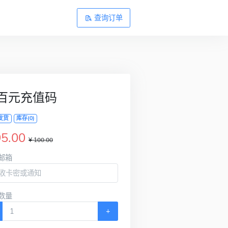
查询订单
百元充值码
发货
库存(0)
95.00
¥ 100.00
邮箱
数量
+