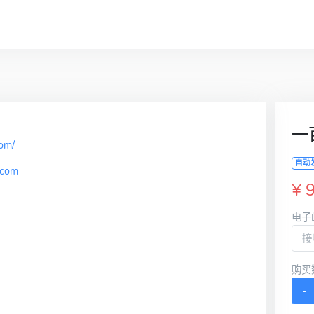
一
om/
自动
ncom
¥ 
电子
购买
-